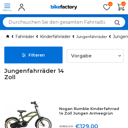
0
0
Fahrräder
Kinderfahrräder
Jungenf
Jungenfahrräder
Filteren
Jungenfahrräder 14
Zoll
Nogan Rumble Kinderfahrrad
14 Zoll Jungen Armeegrün
€129,00
€185,00