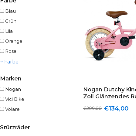
Farbe
Blau
Grün
Lila
Orange
Rosa
Farbe
Marken
Nogan
Nogan Dutchy Kind
Zoll Glänzendes R
Vici Bike
€134,00
€209,00
Volare
Stützräder