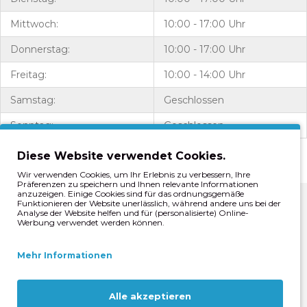
Mittwoch:
10:00 - 17:00 Uhr
Donnerstag:
10:00 - 17:00 Uhr
Freitag:
10:00 - 14:00 Uhr
Samstag:
Geschlossen
Sonntag:
Geschlossen
Diese Website verwendet Cookies.
Abweichende Öffnungszeiten
Wir verwenden Cookies, um Ihr Erlebnis zu verbessern, Ihre
Präferenzen zu speichern und Ihnen relevante Informationen
anzuzeigen. Einige Cookies sind für das ordnungsgemäße
Funktionieren der Website unerlässlich, während andere uns bei der
Brauchen Sie Hilfe oder Rat?
Analyse der Website helfen und für (personalisierte) Online-
Werbung verwendet werden können.
Unser Team von Fahrradspezialisten berät Sie
Mehr Informationen
gerne.
Bitte beachten Sie
: An den Feiertagen
Alle akzeptieren
gelten geänderte Öffnungszeiten!