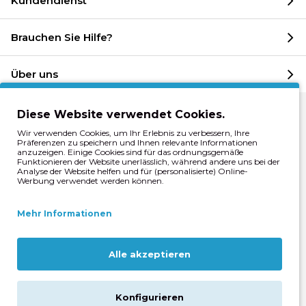
Kundendienst
Brauchen Sie Hilfe?
Über uns
Diese Website verwendet Cookies.
Wir verwenden Cookies, um Ihr Erlebnis zu verbessern, Ihre
Präferenzen zu speichern und Ihnen relevante Informationen
Kundendienststatus
anzuzeigen. Einige Cookies sind für das ordnungsgemäße
Funktionieren der Website unerlässlich, während andere uns bei der
Brauchen Sie Hilfe oder Rat?
Analyse der Website helfen und für (personalisierte) Online-
Werbung verwendet werden können.
Unser Team von Fahrradspezialisten berät Sie
Mehr Informationen
gerne.
Bitte beachten Sie
: An den Feiertagen
Alle akzeptieren
gelten geänderte Öffnungszeiten!
Konfigurieren