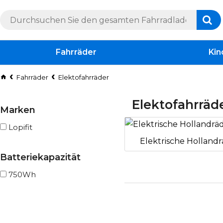
Fahrräder
Kin
Fahrräder
Elektofahrräder
Elektofahrräd
Marken
Lopifit
Elektrische Holland
Batteriekapazität
750Wh