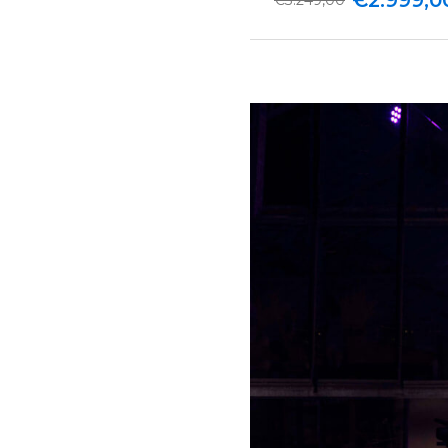
€2.999,0
€3.249,00