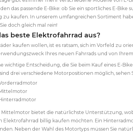
ge gibt es immer mehr verschiedene Modelle von E-Bikes
 jeden das passende E-Bike: ob Sie ein sportliches E-Bike
g zu kaufen. In unserem umfangreichen Sortiment haben
ie doch gleich mal rein!
das beste Elektrofahrrad aus?
der kaufen wollen, ist es ratsam, sich im Vorfeld zu orie
Verwendungszweck Ihres neuen Fahrrads und von Ihrem
e wichtige Entscheidung, die Sie beim Kauf eines E-Bikes t
ind drei verschiedene Motorpositionen möglich, sehen Sie
 Vorderradmotor
 Mittelmotor
 Hinterradmotor
t Mittelmotor bietet die natürlichste Unterstützung, wo
in Elektrofahrrad billig kaufen möchten. Ein Hinterradmo
inden. Neben der Wahl des Motortyps müssen Sie natür